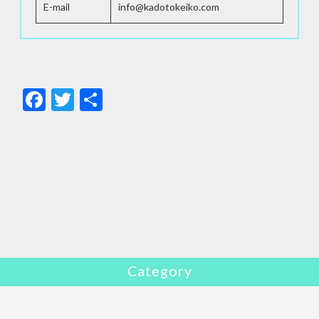
E-mail
info@kadotokeiko.com
F
T
共
ac
w
有
e
itt
b
er
o
o
k
Category