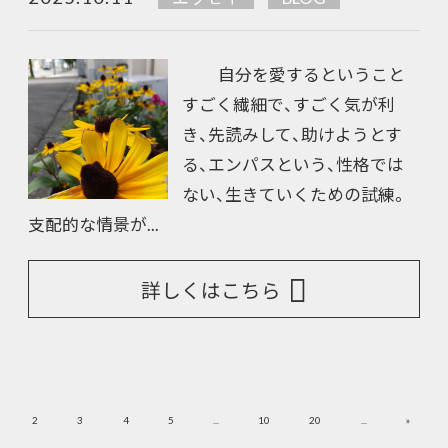
自分を愛するということ
すごく繊細で、すごく気が利
き、先読みして、助けようとす
る、エンパスという、性格では
ない、生きていくための試練。
支配的な情景が...
詳しくはこちら
»
2
3
4
5
...
10
20
...