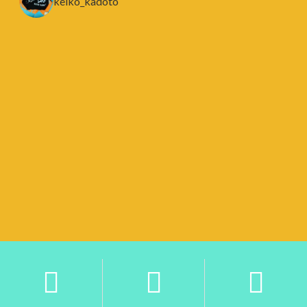
keiko_kadoto
プライバシーポリシー
/
特定商取引に基づく表記



Copyright (C) 2019
Sowelu.keiko.kadoto｜アートに生き、着る。人
生. All rights Reserved.