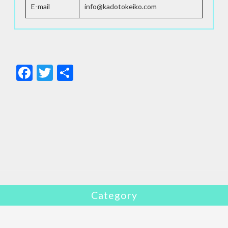
E-mail
info@kadotokeiko.com
F
T
共
ac
w
有
e
itt
b
er
o
o
k
Category