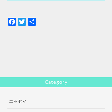
F
T
共
ac
w
有
e
itt
b
er
o
o
k
Category
エッセイ