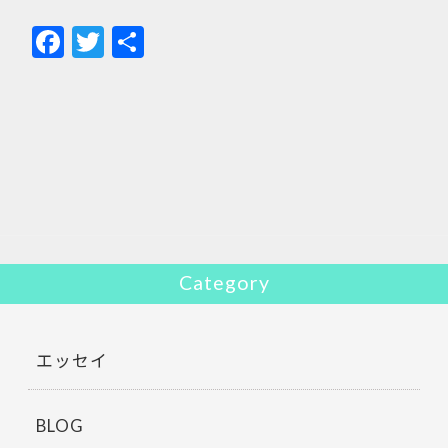
F
T
共
ac
w
有
e
itt
b
er
o
o
k
Category
エッセイ
BLOG