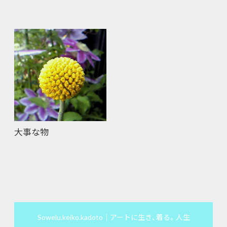
大事な物
Sowelu.keiko.kadoto｜アートに生き、着る。人生