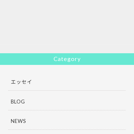
e
itt
b
er
o
o
k
Category
エッセイ
BLOG
NEWS