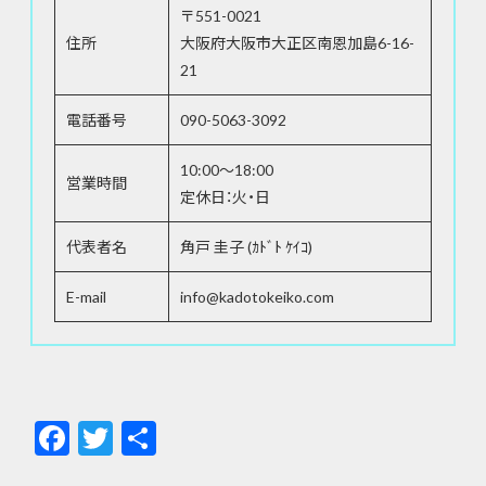
〒551-0021
住所
大阪府大阪市大正区南恩加島6-16-
21
電話番号
090-5063-3092
10:00～18:00
営業時間
定休日：火・日
代表者名
角戸 圭子 (ｶﾄﾞﾄ ｹｲｺ)
E-mail
info@kadotokeiko.com
F
T
共
ac
w
有