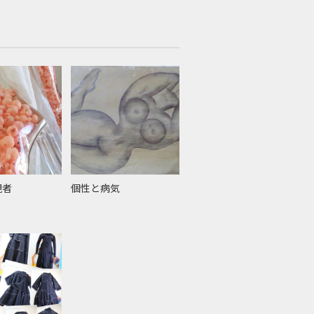
現者
個性と病気