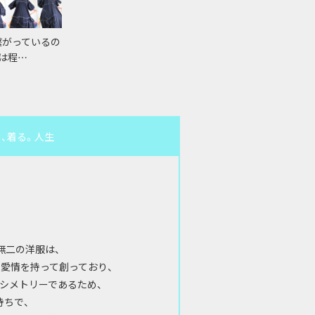
繋がっているの
は程…
に生き、着る。人生
唯一無二の洋服は、
愛情を持って創っており、
シメトリーであるため、
持ちで、