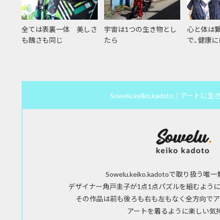
全ては表裏一体 美しさ
宇宙は1つの生き物とし
心と体は
も醜さも同じ
たら
で、健康に
Sowelu.keiko.kadoto｜アート
Sowelu.keiko.kadotoで取り扱う
デザイナー角戸圭子が1点1点パズルを組むように
その作品は前も後ろも右も左もなく全方向でア
アートを着るように楽しい気