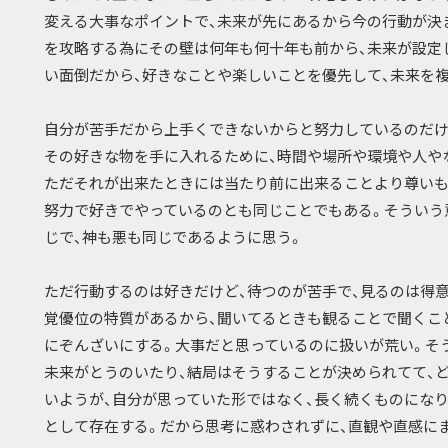
変える大事なポイントで、未来が先にあるから今の行動が決
を攻略する為にその壁は何年も何十年も前から、未来が設定
い面倒だから、好きなことや楽しいことを優先して、未来を
自分が苦手だから上手くできないからと努力しているのだけ
その好きな物を手に入れるために、時間や場所や環境や人や
ただそれが出来たときには当たり前に出来ることより尊いも
努力で好きでやっているのとも同じことでもある。そういう
じで、神も悪も同じであるように思う。
ただ行動するのは好きだけど、待つのが苦手で、見るのは得
覚優位の特質があるから、聞いてるときも観ることで聞くこ
にぞんざいにする。大事だと思っているのに扱いが荒い。そ
未来がとうのいたり、結局はそうすることが決められてて、
いようが、自分が思っていた形ではなく、長く続くものにな
として存在する。だから思考に惑わされずに、直観や直感に