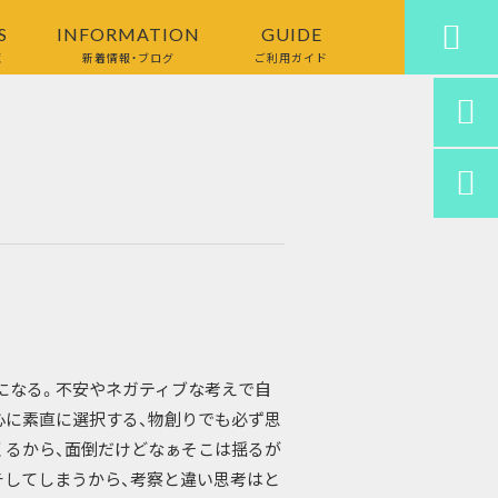

S
INFORMATION
GUIDE
覧
新着情報・ブログ
ご利用ガイド


になる。不安やネガティブな考えで自
心に素直に選択する、物創りでも必ず思
くるから、面倒だけどなぁそこは揺るが
チしてしまうから、考察と違い思考はと