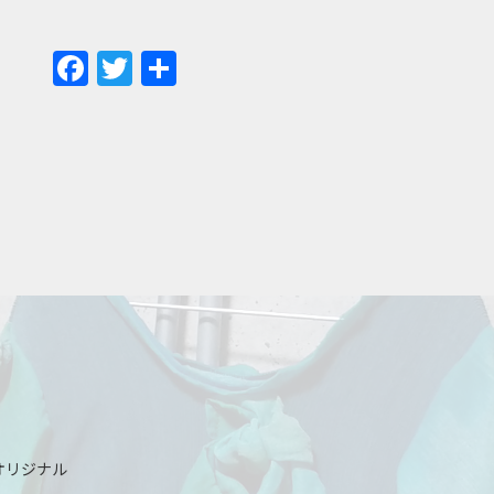
F
T
共
ac
w
有
e
itt
b
er
o
o
k
オリジナル