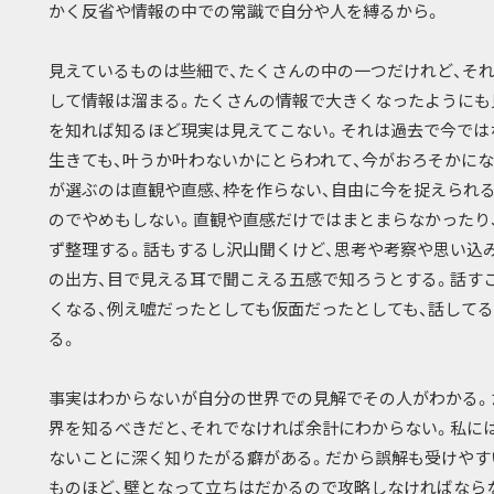
かく反省や情報の中での常識で自分や人を縛るから。
見えているものは些細で、たくさんの中の一つだけれど、そ
して情報は溜まる。たくさんの情報で大きくなったようにも
を知れば知るほど現実は見えてこない。それは過去で今では
生きても、叶うか叶わないかにとらわれて、今がおろそかにな
が選ぶのは直観や直感、枠を作らない、自由に今を捉えられ
のでやめもしない。直観や直感だけではまとまらなかったり
ず整理する。話もするし沢山聞くけど、思考や考察や思い込
の出方、目で見える耳で聞こえる五感で知ろうとする。話す
くなる、例え嘘だったとしても仮面だったとしても、話して
る。
事実はわからないが自分の世界での見解でその人がわかる。
界を知るべきだと、それでなければ余計にわからない。私に
ないことに深く知りたがる癖がある。だから誤解も受けやす
ものほど、壁となって立ちはだかるので攻略しなければなら