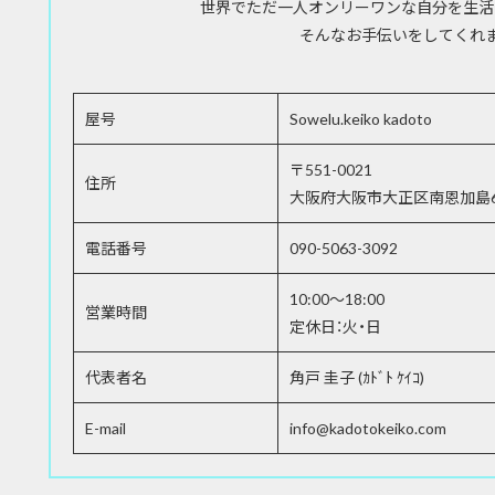
世界でただ一人オンリーワンな自分を生活
そんなお手伝いをしてくれ
屋号
Sowelu.keiko kadoto
〒551-0021
住所
大阪府大阪市大正区南恩加島6-1
電話番号
090-5063-3092
10:00～18:00
営業時間
定休日：火・日
代表者名
角戸 圭子 (ｶﾄﾞﾄ ｹｲｺ)
E-mail
info@kadotokeiko.com