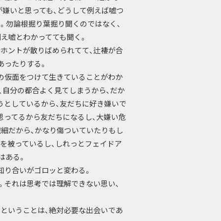
が嫌いと思っても、どうして例えば嘘つ
。勿論根掘り葉掘り聞くのではなく、
例え嘘とわかってても聞く。
ホントが散りばめられてて、辻褄が合
あったりする。
の仮面をつけて生きていることがわか
、自分の都合よく見てしまうから、だか
うとしているから、友だちに好き嫌いで
思ってるから友だちになるし、大嫌い危
繊細だから、かなり傷ついていたりもし
面を被っているし、しれっとフェイドア
はある。
知り合いがゴロッと変わる。
。それは思考では理解できない思い、
ということは、絶対必要な出会いであ