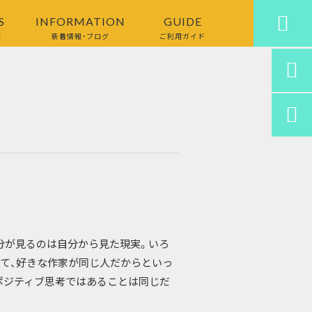

S
INFORMATION
GUIDE
覧
新着情報・ブログ
ご利用ガイド


分が見るのは自分から見た現実。いろ
て、好きな作家が同じ人だからといっ
ポジティブ思考ではあることは同じだ