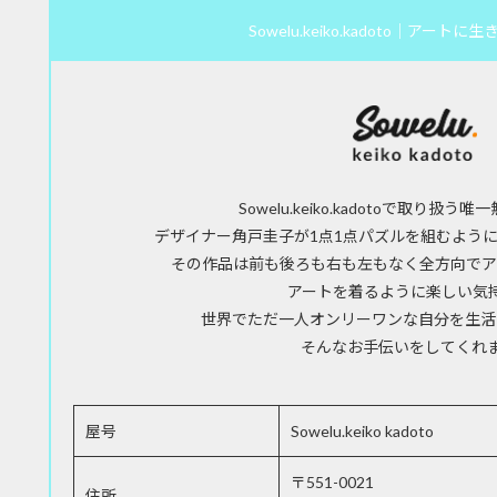
Sowelu.keiko.kadoto｜アート
Sowelu.keiko.kadotoで取り扱う
デザイナー角戸圭子が1点1点パズルを組むように
その作品は前も後ろも右も左もなく全方向でア
アートを着るように楽しい気
世界でただ一人オンリーワンな自分を生活
そんなお手伝いをしてくれ
屋号
Sowelu.keiko kadoto
〒551-0021
住所