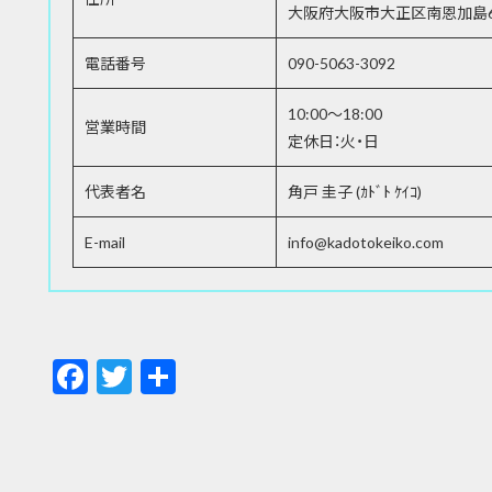
大阪府大阪市大正区南恩加島6-1
電話番号
090-5063-3092
10:00～18:00
営業時間
定休日：火・日
代表者名
角戸 圭子 (ｶﾄﾞﾄ ｹｲｺ)
E-mail
info@kadotokeiko.com
F
T
共
ac
w
有
e
itt
b
er