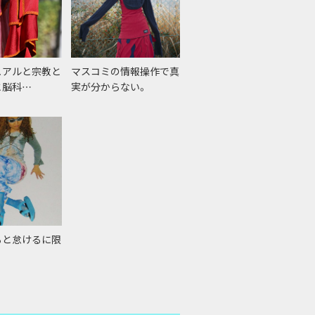
ュアルと宗教と
マスコミの情報操作で真
と脳科…
実が分からない。
ると怠けるに限