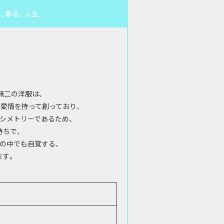
に生き、着る。人生
唯一無二の洋服は、
愛情を持って創っており、
シメトリーであるため、
持ちで、
の中でも自覚する、
ます。