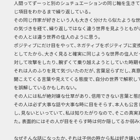
人間ってずーっと別のシュチュエーションの同じ軸を生きて
じ項目をわかるまで繰り返している。
その同じ作家が好きという人も大きく分けたら似たような世
の気づきを経て、繰り返しではなく違う世界を見ようともが
その人とは違う世界の住人のように思う。
ポジティブにだけ目をやって、ネガティブをポジティブに変
としてたから、大きく見ると確実に同じような世界の住人だ
対して攻撃をしたり、腕ずくて乗り越えようとしていた時期
それは人のふりを見て気づいたのだが、言葉足らずだし、真
聞こえてくる言葉や見えてくる態度で、自分の世界で解釈し
を誤解しているかもしれない。
その人には私が絶対嫌な仕草があり、信用できない言葉と態
その人は必ず大事な話や大事な時に目をそらす、本人も公言
し、見ないといっていて、私は知りたがりなので、そこの真
た。表面的にはその人が目をそらす時は何か隠してるか弱み
なぜそんな話になったか、それは子供の時から私は好き嫌い