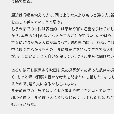
り縁である。
最近は情報も増えてきて、同じような人よりもっと違う人、
を出して学んでいこうと思う。
もう今までの世界は表面的には幸せや富や名誉をひけらかし
から、本当の意味の豊かな人たちのことが知りたい。やはり
でなにか欲がある人達が集まって、嘘の宴に酔いしれる。こ
中に傷つきながらもその世界に誠実さを持って生きてる人も
が、そこにいることで自分を保っているから、本音は聞けない
あるいは同じ読書家や映画を見た感想がまた違った悲痛な
く、もっと深い洞察や豊かな考えを聞きたいし話したい。も
えたので、違う人になるかもしれない。
多分前までの世界ではよく似た考えや感じ方と思っていても
環境や違う世界や違う人に変わると思うし、変わるとなぜか
もいるからだ。