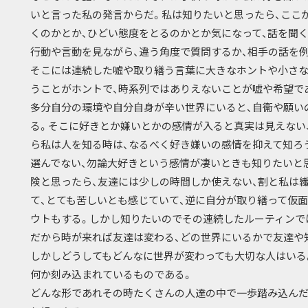
いと言った私の発言からだ。私は知りたいと思ったら、ここ
くのかとか、ひどい態度をとるのかとか気になって、話を聞く
行動や言動を見ながら、違う角度で質問するか、相手の話を
そこには連続した嘘や取り繕う言葉に大きなホントや小さな
うことがホントで、時系列ではありえないことが嘘や希望で
多分自分の環境や自分自身が辛い世界にいると、自衞や願い
る。そこに好きとか嫌いとかの感情が入ると真実は見えない
ら私は人を知る時は、なるべく好き嫌いの感情を抑えて知ろ
選んでない、勿論大好きという感情が凄いときも知りたいと
険と思ったら、友達には少しの時間しか使えない、割と私は
て、とても苦しいとも感じていて、逆に自分が取り繕って仮
ウトもする。しかし知りたいのでその連続したルーティンで
だから時が来れば友達は変わる、どの世界にいるかで友達や
しかしどうしてもどんなに世界が変わっても大切な人はいる
何か刻み込まれているものである。
どんな形であれその時たくさんの人達の中で一歩踏み込んだ