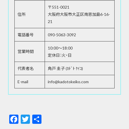
〒551-0021
住所
大阪府大阪市大正区南恩加島6-16-
21
電話番号
090-5063-3092
10:00～18:00
営業時間
定休日：火・日
代表者名
角戸 圭子 (ｶﾄﾞﾄ ｹｲｺ)
E-mail
info@kadotokeiko.com
F
T
共
ac
w
有