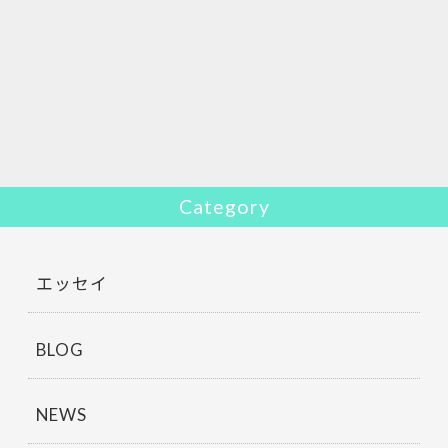
e
itt
b
er
o
o
k
Category
エッセイ
BLOG
NEWS