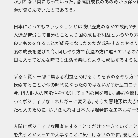
が測れない国になっていった。昔高度成長のあの時から徐々
題が膨らんでいたのであろう。
日本にとってもファッションとは浅い歴史のなかで技術や知
人達が苦労して自分のことより国の成長を利益というやり方
良いものを作ることが成長になったのだが成熟するとやはり
度の成長を遂げた今、同じやり方で衰退の方に進んでいるの
目に入ってどんな時でも生活を楽しむように成長するように
ずるく賢く一部に集まる利益をあげることを求めるやり方で
模索することが今の時代になったのではないか？新型コロナ
今、個人個人の可能性を伸ばして本当の目を養い、嫉妬や憎
ってポジティブなエネルギーに変える。そうだ意地悪は大き
ため人のために、いい変えれば日本人は爆発的なエネルギー
人間にポジティブな思考をすることでだけで生きていくこと
を失うとかえってで大事なことに気づけないのです。優しく