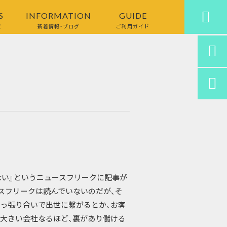

S
INFORMATION
GUIDE
覧
新着情報・ブログ
ご利用ガイド


ない』というニュースフリークに記事が
スフリークは読んでいないのだが、そ
っ張り合いで出世に繋がるとか、お客
大きい会社なるほど、裏があり儲ける