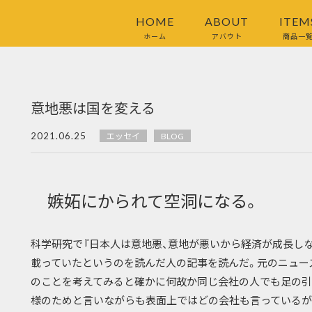
HOME
ABOUT
ITEM
ホーム
アバウト
商品一
意地悪は国を変える
2021.06.25
エッセイ
BLOG
嫉妬にかられて空洞になる。
科学研究で『日本人は意地悪、意地が悪いから経済が成長し
載っていたというのを読んだ人の記事を読んだ。元のニュー
のことを考えてみると確かに何故か同じ会社の人でも足の引
様のためと言いながらも表面上ではどの会社も言っているが