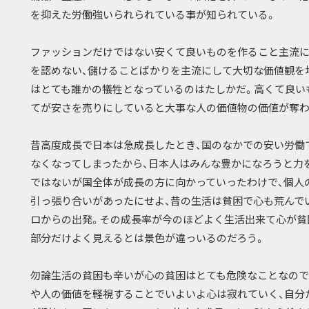
を抑えた労働強いられられている事が知られている。
ファッションだけではない安くて良いものを作ること主流に
を認めない、儲けることばかりを主流にして大切な価値観を
はとても誰かの犠牲となっているのはたしかだ。高くて良い
てが安さを売りにしていると大事な人の価値物の価値が奪わ
昔高度成長で日本は急成長したとき、国のなかでの安い労働
なくなってしまったから、日本人はみんな豊かになろうと力
ではないが国全体が成長の方に向かっていったわけで、個人
引っ張り合いがあったにせよ、昔の生活は貧困で心も荒んで
ロからの出発。その成長率が今のほどよく生活出来て心が貧
部分だけよく見えるとは景色が違っいるのだろう。
勿論生活の貧困も辛いが心の貧困はとても危険なことなので
や人の価値を軽視することでいよいよ心は寂れていく、自分