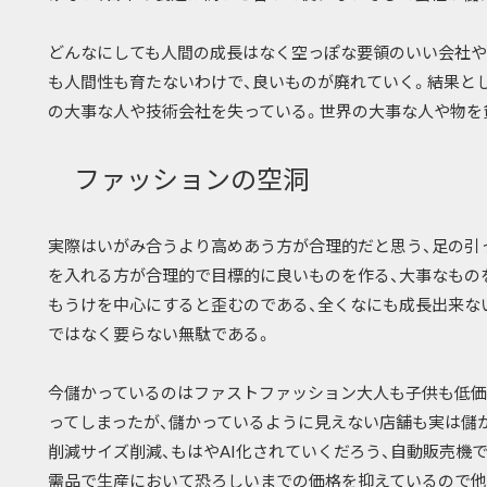
どんなにしても人間の成長はなく空っぽな要領のいい会社や
も人間性も育たないわけで、良いものが廃れていく。結果と
の大事な人や技術会社を失っている。世界の大事な人や物を
ファッションの空洞
実際はいがみ合うより高めあう方が合理的だと思う、足の引
を入れる方が合理的で目標的に良いものを作る、大事なもの
もうけを中心にすると歪むのである、全くなにも成長出来な
ではなく要らない無駄である。
今儲かっているのはファストファッション大人も子供も低価
ってしまったが、儲かっているように見えない店舗も実は儲
削減サイズ削減、もはやAI化されていくだろう、自動販売機
需品で生産において恐ろしいまでの価格を抑えているので他