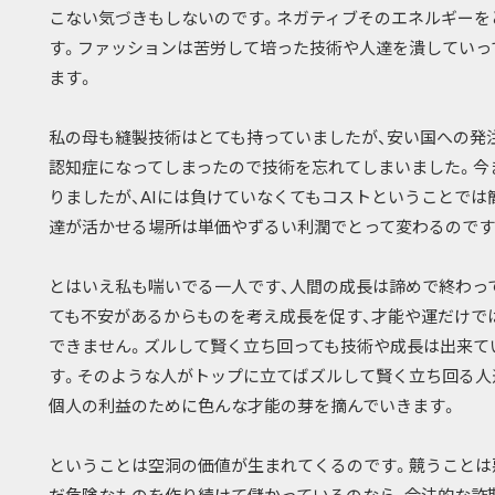
こない気づきもしないのです。ネガティブそのエネルギーを
す。ファッションは苦労して培った技術や人達を潰していっ
ます。
私の母も縫製技術はとても持っていましたが、安い国への発
認知症になってしまったので技術を忘れてしまいました。今
りましたが、AIには負けていなくてもコストということでは
達が活かせる場所は単価やずるい利潤でとって変わるのです
とはいえ私も喘いでる一人です、人間の成長は諦めで終わっ
ても不安があるからものを考え成長を促す、才能や運だけで
できません。ズルして賢く立ち回っても技術や成長は出来て
す。そのような人がトップに立てばズルして賢く立ち回る人
個人の利益のために色んな才能の芽を摘んでいきます。
ということは空洞の価値が生まれてくるのです。競うことは