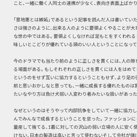
こと、一緒に働く人同士の連携が少なく、表向き表面上ばか
「意地悪とは嫉妬」であるという記事を読んだ人は書いてい
さは強さのように、出来る人のように要領よくやることが大
な世の中ではある。要領よくしなければ足もとをすくわれる
味しいとこどりが優れている頭のいい人ということになって
今のドラマでも当たり前のように正しさを貫くには、人の隙
る場面がある。もしそれぞれの正しさを貫くには人をはめて
というのをせず互いに協力するということもせず、より足の
前と思いおかしなと思っても、一緒に成長する優れたものは
たいなやり方は負け犬弱い人変わり者みたいな扱いがあった
なぜというのはそうやって内部抗争をしていて一緒に協力し
んでみんなで成長するということを怠った。ファッションに
量産して捨てる、1着に対しての沢山の弱い立場の人に安く
けない、日本の製造は高いと言って使わないそして会社が儲