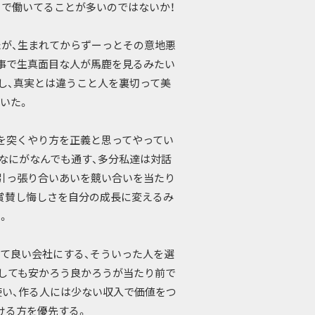
りで働いてることが多いのではないか！
たが、生まれてからずーっとその意地悪
事で生真面目な人が馬鹿を見るみたい
し、真実とは違うこと人を裏切って美
いた。
を突くやり方を正義と思ってやってい
なにがなんでも通す、多分私達は対話
引っ張り合いあいを競い合いを当たり
賞賛し悔しさを自分の成長に変えるみ
。
て良い会社にする、そういった人を選
しても安かろう良かろうが当たり前で
使い、作る人には少ない収入で価値をつ
ける方を優先する。