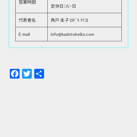
営業時間
定休日：火・日
代表者名
角戸 圭子 (ｶﾄﾞﾄ ｹｲｺ)
E-mail
info@kadotokeiko.com
F
T
共
ac
w
有
e
itt
b
er
o
o
k