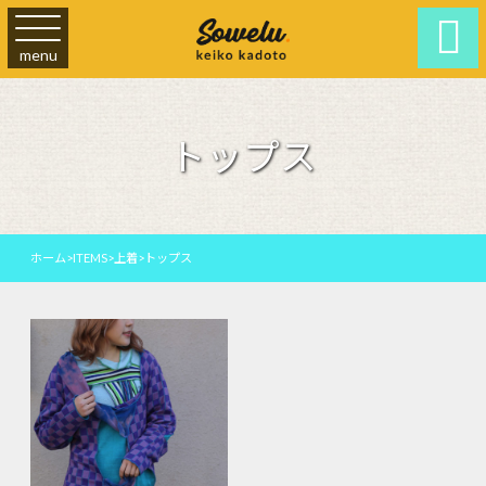

menu
トップス
ホーム
>
ITEMS
>
上着
>
トップス